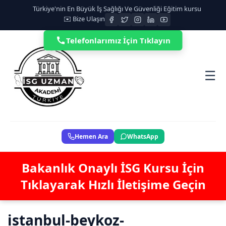
Türkiye'nin En Büyük İş Sağlığı Ve Güvenliği Eğitim kursu
✉️ Bize Ulaşın
Telefonlarımız İçin Tıklayın
☰
Hemen Ara
WhatsApp
Bakanlık Onaylı İSG Kursu İçin
Tıklayarak Hızlı İletişime Geçin
istanbul-beykoz-