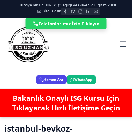
Türkiye'nin En Büyük İş Sağlığı Ve Güvenliği Eğitim kursu
✉️ Bize Ulaşın
Telefonlarımız İçin Tıklayın
☰
Hemen Ara
WhatsApp
Bakanlık Onaylı İSG Kursu İçin
Tıklayarak Hızlı İletişime Geçin
istanbul-beykoz-