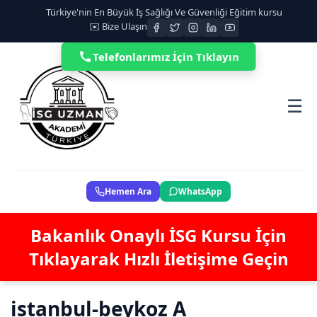
Türkiye'nin En Büyük İş Sağlığı Ve Güvenliği Eğitim kursu
✉️ Bize Ulaşın
Telefonlarımız İçin Tıklayın
☰
Hemen Ara
WhatsApp
Bakanlık Onaylı İSG Kursu İçin
Tıklayarak Hızlı İletişime Geçin
istanbul-beykoz A