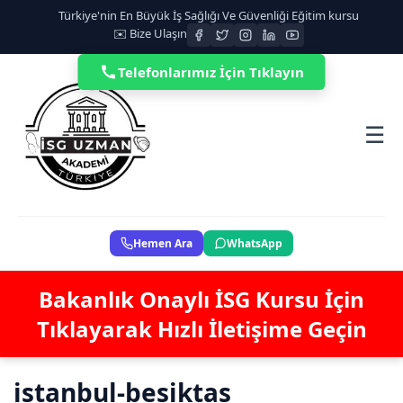
Türkiye'nin En Büyük İş Sağlığı Ve Güvenliği Eğitim kursu
✉️ Bize Ulaşın
Telefonlarımız İçin Tıklayın
☰
Hemen Ara
WhatsApp
Bakanlık Onaylı İSG Kursu İçin
Tıklayarak Hızlı İletişime Geçin
istanbul-besiktas