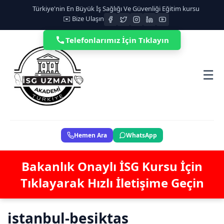
Türkiye'nin En Büyük İş Sağlığı Ve Güvenliği Eğitim kursu
✉️ Bize Ulaşın
Telefonlarımız İçin Tıklayın
☰
Hemen Ara
WhatsApp
Bakanlık Onaylı İSG Kursu İçin
Tıklayarak Hızlı İletişime Geçin
istanbul-besiktas