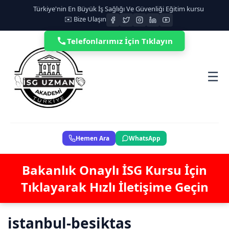
Türkiye'nin En Büyük İş Sağlığı Ve Güvenliği Eğitim kursu
✉️ Bize Ulaşın
Telefonlarımız İçin Tıklayın
☰
Hemen Ara
WhatsApp
Bakanlık Onaylı İSG Kursu İçin
Tıklayarak Hızlı İletişime Geçin
istanbul-besiktas