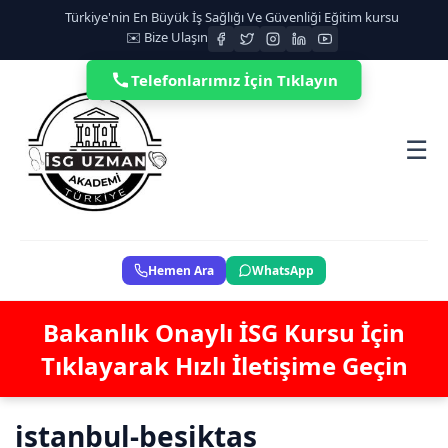
Türkiye'nin En Büyük İş Sağlığı Ve Güvenliği Eğitim kursu
✉️ Bize Ulaşın
Telefonlarımız İçin Tıklayın
☰
Hemen Ara
WhatsApp
Bakanlık Onaylı İSG Kursu İçin
Tıklayarak Hızlı İletişime Geçin
istanbul-besiktas