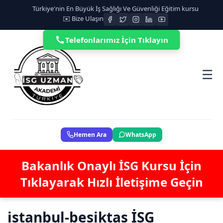
Türkiye'nin En Büyük İş Sağlığı Ve Güvenliği Eğitim kursu
✉️ Bize Ulaşın
Telefonlarımız İçin Tıklayın
☰
Hemen Ara
WhatsApp
Bakanlık Onaylı İSG Kursu İçin
Tıklayarak Hızlı İletişime Geçin
istanbul-besiktas İSG