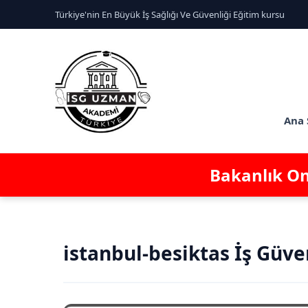
Türkiye'nin En Büyük İş Sağlığı Ve Güvenliği Eğitim kursu
Ana 
Bakanlık Ona
istanbul-besiktas İş Güve