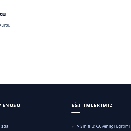
su
 Kursu
 MENÜSÜ
EĞITIMLERIMIZ
ızda
A Sınıfı İş Güvenliği Eğitimi