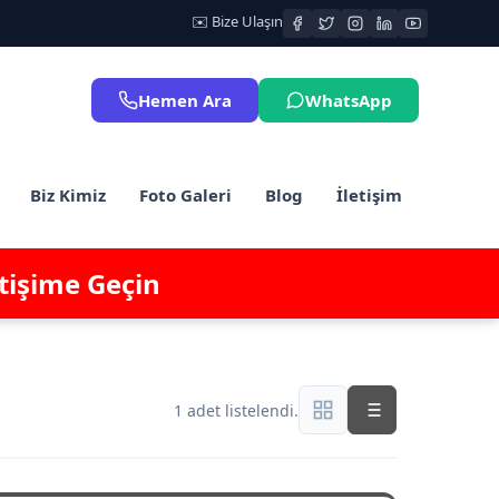
✉️ Bize Ulaşın
Hemen Ara
WhatsApp
Biz Kimiz
Foto Galeri
Blog
İletişim
etişime Geçin
1 adet listelendi.