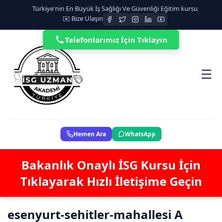
Türkiye'nin En Büyük İş Sağlığı Ve Güvenliği Eğitim kursu
✉️ Bize Ulaşın
Telefonlarımız İçin Tıklayın
☰
Hemen Ara
WhatsApp
Bakanlık Onaylı İSG Kursu İçin
Tıklayarak Hızlı İletişime Geçin
esenyurt-sehitler-mahallesi A