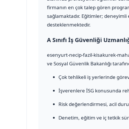
firmanın en çok talep gören programl
sağlamaktadır. Eğitimler; deneyimli e
desteklenmektedir.
A Sınıfı İş Güvenliği Uzmanlı
esenyurt-necip-fazil-kisakurek-mahal
ve Sosyal Güvenlik Bakanlığı tarafınd
Çok tehlikeli iş yerlerinde görev 
İşverenlere İSG konusunda rehb
Risk değerlendirmesi, acil durum
Denetim, eğitim ve iç tetkik sür