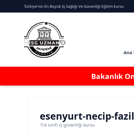
Türkiye'nin En Büyük İş Sağlığı Ve Güvenliği Eğitim kursu
Ana 
Bakanlık Ona
esenyurt-necip-fazil
📁
A sınıfı iş güvenliği kursu