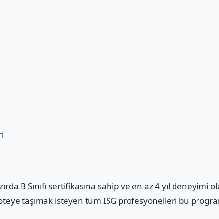
ı
i
i
azırda B Sınıfı sertifikasına sahip ve en az 4 yıl deneyimi 
m öteye taşımak isteyen tüm İSG profesyonelleri bu program