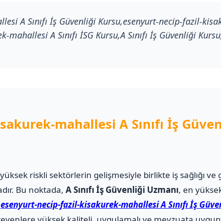
lesi A Sınıfı İş Güvenliği Kursu,esenyurt-necip-fazil-kisa
k-mahallesi A Sınıfı İSG Kursu,A Sınıfı İş Güvenliği Kursu,A
isakurek-mahallesi A Sınıfı İş Güve
i yüksek riskli sektörlerin gelişmesiyle birlikte iş sağlığı
adır. Bu noktada,
A Sınıfı İş Güvenliği Uzmanı
, en yüksek
.
esenyurt-necip-fazil-kisakurek-mahallesi A Sınıfı İş Güve
eyenlere yüksek kaliteli, uygulamalı ve mevzuata uygun 