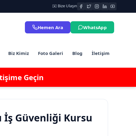
✉️ Bize Ulaşın
Hemen Ara
WhatsApp
Biz Kimiz
Foto Galeri
Blog
İletişim
etişime Geçin
ı İş Güvenliği Kursu