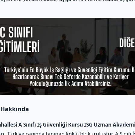
 Hakkında
hallesi A Sınıfı İş Güvenliği Kursu İSG Uzman Akadem
, Türkiye çapında tanınan köklü bir kuruluştur. A Sınıfı İ