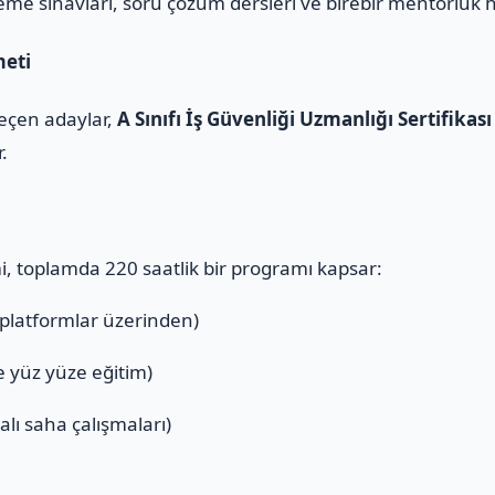
eme sınavları, soru çözüm dersleri ve birebir mentörlük 
meti
geçen adaylar,
A Sınıfı İş Güvenliği Uzmanlığı Sertifikası
r.
mi, toplamda 220 saatlik bir programı kapsar:
 platformlar üzerinden)
ve yüz yüze eğitim)
alı saha çalışmaları)