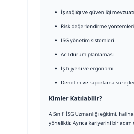
İş sağlığı ve güvenliği mevzuat
Risk değerlendirme yöntemler
İSG yönetim sistemleri
Acil durum planlaması
İş hijyeni ve ergonomi
Denetim ve raporlama süreçler
Kimler Katılabilir?
A Sınıfı İSG Uzmanlığı eğitimi, halih
yöneliktir. Ayrıca kariyerini bir adı