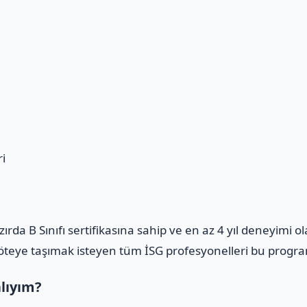
i
i
azırda B Sınıfı sertifikasına sahip ve en az 4 yıl deneyimi 
m öteye taşımak isteyen tüm İSG profesyonelleri bu program
alıyım?