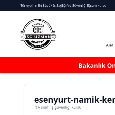
Türkiye'nin En Büyük İş Sağlığı Ve Güvenliği Eğitim kursu
Ana 
Bakanlık Ona
esenyurt-namik-kema
📁
A sınıfı iş güvenliği kursu