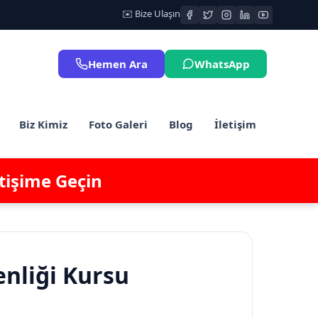
✉️ Bize Ulaşın
Hemen Ara
WhatsApp
Biz Kimiz
Foto Galeri
Blog
İletişim
etişime Geçin
enliği Kursu