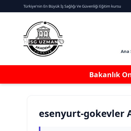
Türkiye'nin En Büyük İş Sağlığı Ve Güvenliği Eğitim kursu
Ana 
Bakanlık Ona
esenyurt-gokevler A