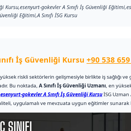
ği Kursu,esenyurt-gokevler A Sınıfı İş Güvenliği Eğitimi,e
Güvenliği Eğitimi,A Sınıfı İSG Kursu
nıfı İş Güvenliği Kursu
+90 538 659
i yüksek riskli sektörlerin gelişmesiyle birlikte iş sağlığı
adır. Bu noktada,
A Sınıfı İş Güvenliği Uzmanı
, en yüksek
.
esenyurt-gokevler A Sınıfı İş Güvenliği Kursu
İSG Uzman A
teli, uygulamalı ve mevzuata uygun eğitimler sunarak ka