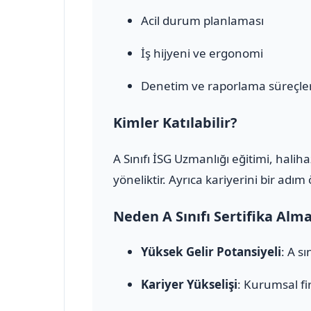
Acil durum planlaması
İş hijyeni ve ergonomi
Denetim ve raporlama süreçler
Kimler Katılabilir?
A Sınıfı İSG Uzmanlığı eğitimi, halih
yöneliktir. Ayrıca kariyerini bir adı
Neden A Sınıfı Sertifika Alm
Yüksek Gelir Potansiyeli
: A s
Kariyer Yükselişi
: Kurumsal fi