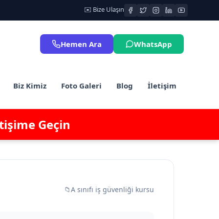
✉️ Bize Ulaşın
Hemen Ara
WhatsApp
Biz Kimiz
Foto Galeri
Blog
İletişim
etişime Geçin
📁
A sınıfı iş güvenliği kursu