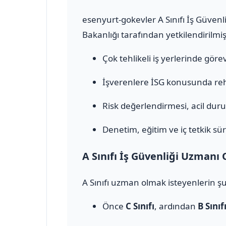
esenyurt-gokevler A Sınıfı İş Güvenl
Bakanlığı tarafından yetkilendirilmiş
Çok tehlikeli iş yerlerinde görev 
İşverenlere İSG konusunda rehb
Risk değerlendirmesi, acil durum
Denetim, eğitim ve iç tetkik sür
A Sınıfı İş Güvenliği Uzmanı 
A Sınıfı uzman olmak isteyenlerin şu
Önce
C Sınıfı
, ardından
B Sınıf