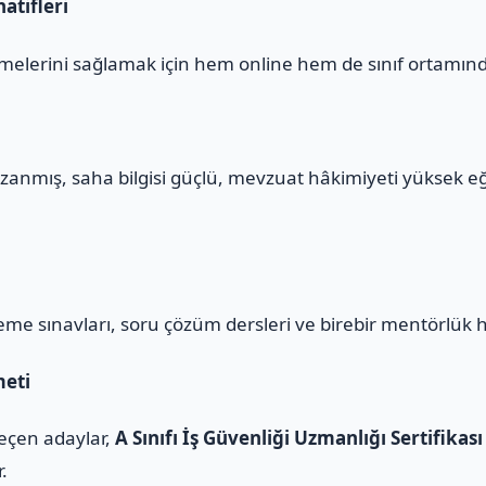
atifleri
melerini sağlamak için hem online hem de sınıf ortamınd
zanmış, saha bilgisi güçlü, mevzuat hâkimiyeti yüksek e
eme sınavları, soru çözüm dersleri ve birebir mentörlük 
meti
geçen adaylar,
A Sınıfı İş Güvenliği Uzmanlığı Sertifikası
r.