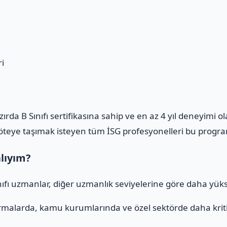
i
azırda B Sınıfı sertifikasına sahip ve en az 4 yıl deneyimi 
m öteye taşımak isteyen tüm İSG profesyonelleri bu program
alıyım?
ınıfı uzmanlar, diğer uzmanlık seviyelerine göre daha yüks
rmalarda, kamu kurumlarında ve özel sektörde daha kritik