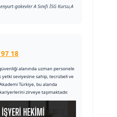
senyurt-gokevler A Sınıfı İSG Kursu,A
 97 18
 ve güvenliği alanında uzman personele
 yetki seviyesine sahip, tecrübeli ve
kademi Türkiye, bu alanda
riyerlerini zirveye taşımaktadır.