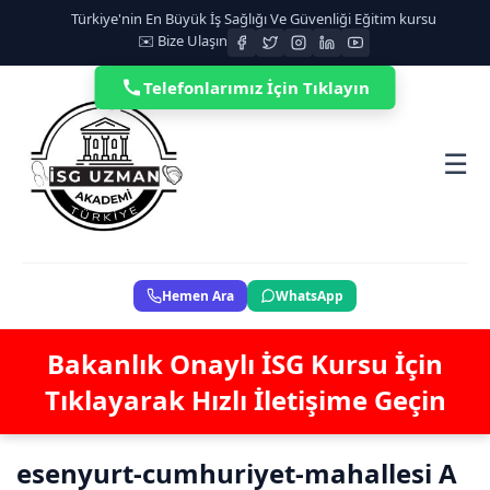
Türkiye'nin En Büyük İş Sağlığı Ve Güvenliği Eğitim kursu
✉️ Bize Ulaşın
Telefonlarımız İçin Tıklayın
☰
Hemen Ara
WhatsApp
Bakanlık Onaylı İSG Kursu İçin
Tıklayarak Hızlı İletişime Geçin
esenyurt-cumhuriyet-mahallesi A