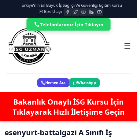
Türkiye'nin En Büyük İş Sağlığı Ve Güvenliği Eğitim kursu
✉️ Bize Ulaşın
Telefonlarımız İçin Tıklayın
☰
Hemen Ara
WhatsApp
Bakanlık Onaylı İSG Kursu İçin
Tıklayarak Hızlı İletişime Geçin
esenyurt-battalgazi A Sınıfı İş