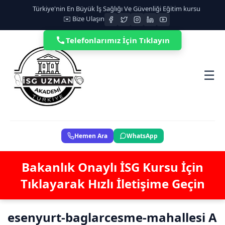
Türkiye'nin En Büyük İş Sağlığı Ve Güvenliği Eğitim kursu
✉️ Bize Ulaşın
Telefonlarımız İçin Tıklayın
☰
Hemen Ara
WhatsApp
Bakanlık Onaylı İSG Kursu İçin
Tıklayarak Hızlı İletişime Geçin
esenyurt-baglarcesme-mahallesi A