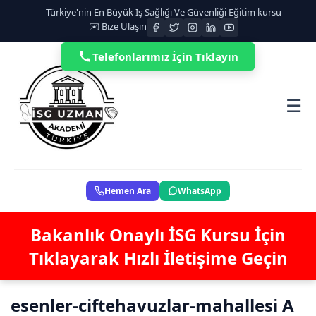
Türkiye'nin En Büyük İş Sağlığı Ve Güvenliği Eğitim kursu
✉️ Bize Ulaşın
Telefonlarımız İçin Tıklayın
☰
Hemen Ara
WhatsApp
Bakanlık Onaylı İSG Kursu İçin
Tıklayarak Hızlı İletişime Geçin
esenler-ciftehavuzlar-mahallesi A