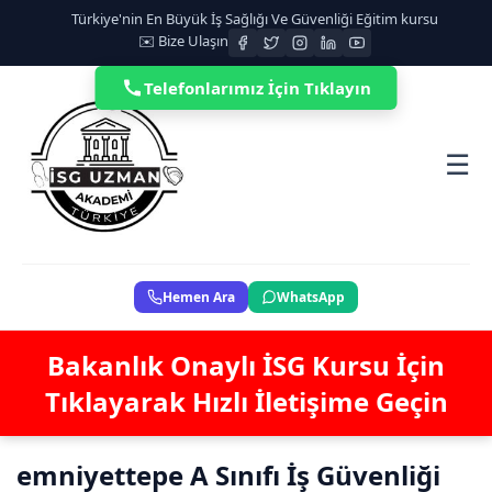
Türkiye'nin En Büyük İş Sağlığı Ve Güvenliği Eğitim kursu
✉️ Bize Ulaşın
Telefonlarımız İçin Tıklayın
☰
Hemen Ara
WhatsApp
Bakanlık Onaylı İSG Kursu İçin
Tıklayarak Hızlı İletişime Geçin
emniyettepe A Sınıfı İş Güvenliği