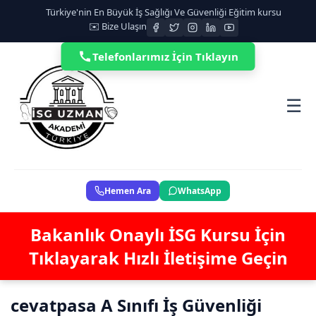
Türkiye'nin En Büyük İş Sağlığı Ve Güvenliği Eğitim kursu
✉️ Bize Ulaşın
Telefonlarımız İçin Tıklayın
☰
Hemen Ara
WhatsApp
Bakanlık Onaylı İSG Kursu İçin
Tıklayarak Hızlı İletişime Geçin
cevatpasa A Sınıfı İş Güvenliği