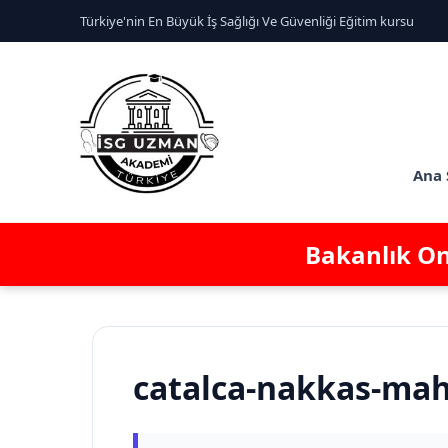
Türkiye'nin En Büyük İş Sağlığı Ve Güvenliği Eğitim kursu
Ana 
Bakanlık Ona
catalca-nakkas-maha