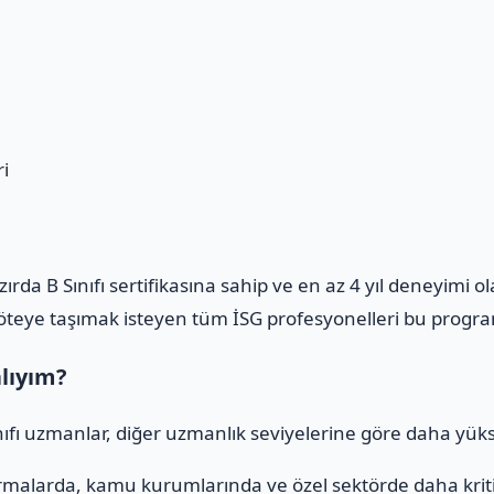
i
azırda B Sınıfı sertifikasına sahip ve en az 4 yıl deneyimi 
m öteye taşımak isteyen tüm İSG profesyonelleri bu program
alıyım?
ınıfı uzmanlar, diğer uzmanlık seviyelerine göre daha yüks
rmalarda, kamu kurumlarında ve özel sektörde daha kritik