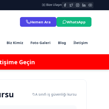
✉️ Bize Ulaşın
Hemen Ara
WhatsApp
Biz Kimiz
Foto Galeri
Blog
İletişim
etişime Geçin
ursu
📁
A sınıfı iş güvenliği kursu