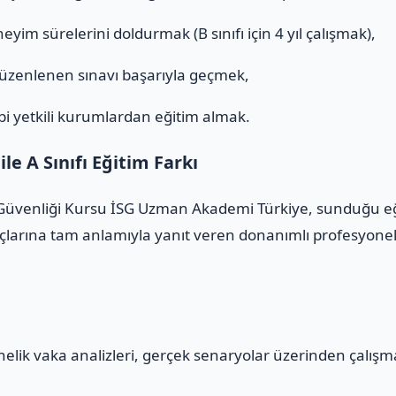
eyim sürelerini doldurmak (B sınıfı için 4 yıl çalışmak),
düzenlenen sınavı başarıyla geçmek,
i yetkili kurumlardan eğitim almak.
e A Sınıfı Eğitim Farkı
ş Güvenliği Kursu İSG Uzman Akademi Türkiye, sunduğu eği
çlarına tam anlamıyla yanıt veren donanımlı profesyonelle
yönelik vaka analizleri, gerçek senaryolar üzerinden çalış