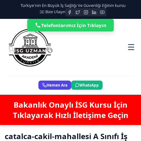
Türkiye'nin En Büyük İş Sağlığı Ve Güvenliği Eğitim kursu
✉️ Bize Ulaşın
Telefonlarımız İçin Tıklayın
☰
Hemen Ara
WhatsApp
Bakanlık Onaylı İSG Kursu İçin
Tıklayarak Hızlı İletişime Geçin
catalca-cakil-mahallesi A Sınıfı İş