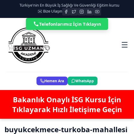
Türkiye'nin En Büyük İş Sağlığı Ve Güvenliği Eğitim kursu
✉️ Bize Ulaşın
Telefonlarımız İçin Tıklayın
☰
Hemen Ara
WhatsApp
Bakanlık Onaylı İSG Kursu İçin
Tıklayarak Hızlı İletişime Geçin
buyukcekmece-turkoba-mahallesi