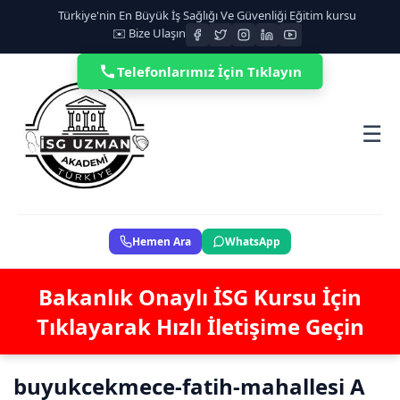
Türkiye'nin En Büyük İş Sağlığı Ve Güvenliği Eğitim kursu
✉️ Bize Ulaşın
Telefonlarımız İçin Tıklayın
☰
Hemen Ara
WhatsApp
Bakanlık Onaylı İSG Kursu İçin
Tıklayarak Hızlı İletişime Geçin
buyukcekmece-fatih-mahallesi A