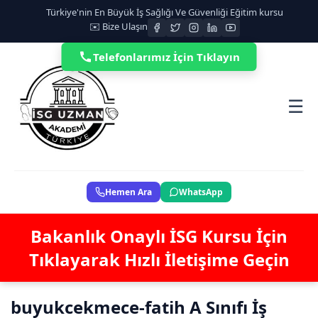
Türkiye'nin En Büyük İş Sağlığı Ve Güvenliği Eğitim kursu
✉️ Bize Ulaşın
Telefonlarımız İçin Tıklayın
☰
Hemen Ara
WhatsApp
Bakanlık Onaylı İSG Kursu İçin
Tıklayarak Hızlı İletişime Geçin
buyukcekmece-fatih A Sınıfı İş