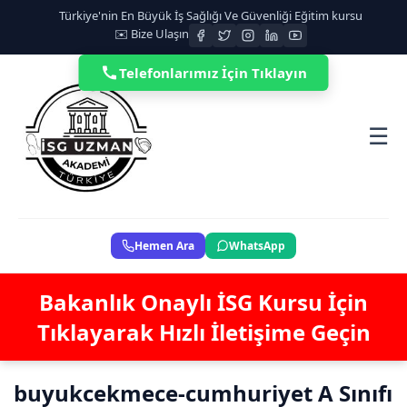
Türkiye'nin En Büyük İş Sağlığı Ve Güvenliği Eğitim kursu
✉️ Bize Ulaşın
Telefonlarımız İçin Tıklayın
☰
Hemen Ara
WhatsApp
Bakanlık Onaylı İSG Kursu İçin
Tıklayarak Hızlı İletişime Geçin
buyukcekmece-cumhuriyet A Sınıfı