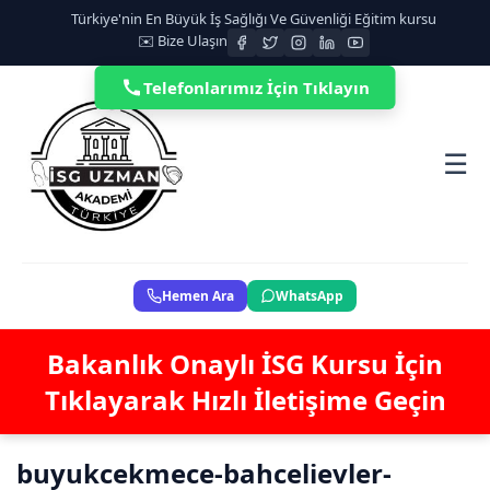
Türkiye'nin En Büyük İş Sağlığı Ve Güvenliği Eğitim kursu
✉️ Bize Ulaşın
Telefonlarımız İçin Tıklayın
☰
Hemen Ara
WhatsApp
Bakanlık Onaylı İSG Kursu İçin
Tıklayarak Hızlı İletişime Geçin
buyukcekmece-bahcelievler-