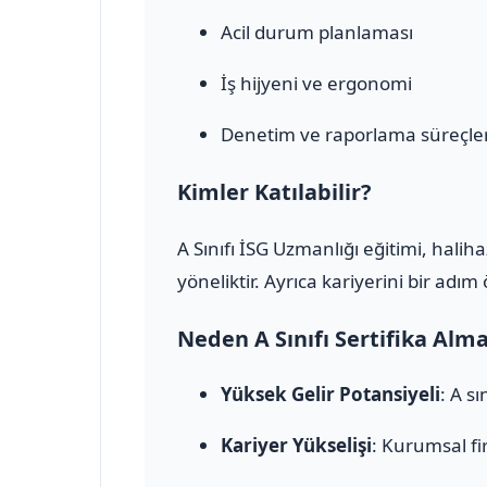
Acil durum planlaması
İş hijyeni ve ergonomi
Denetim ve raporlama süreçler
Kimler Katılabilir?
A Sınıfı İSG Uzmanlığı eğitimi, halih
yöneliktir. Ayrıca kariyerini bir adı
Neden A Sınıfı Sertifika Alm
Yüksek Gelir Potansiyeli
: A s
Kariyer Yükselişi
: Kurumsal fi