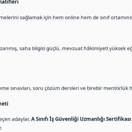
atifleri
melerini sağlamak için hem online hem de sınıf ortamınd
zanmış, saha bilgisi güçlü, mevzuat hâkimiyeti yüksek e
eme sınavları, soru çözüm dersleri ve birebir mentörlük 
meti
geçen adaylar,
A Sınıfı İş Güvenliği Uzmanlığı Sertifikası
r.