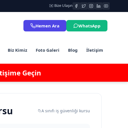
✉️ Bize Ulaşın
Hemen Ara
WhatsApp
Biz Kimiz
Foto Galeri
Blog
İletişim
etişime Geçin
rsu
📁
A sınıfı iş güvenliği kursu