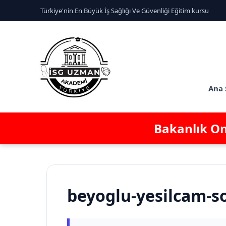
Türkiye'nin En Büyük İş Sağlığı Ve Güvenliği Eğitim kursu
Ana 
Bakanlık Ona
beyoglu-yesilcam-so