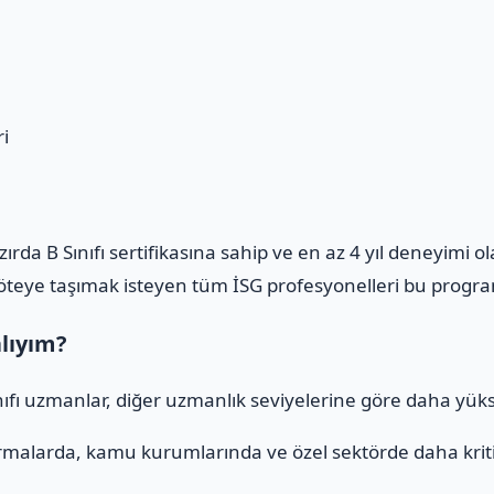
i
azırda B Sınıfı sertifikasına sahip ve en az 4 yıl deneyimi 
m öteye taşımak isteyen tüm İSG profesyonelleri bu program
alıyım?
ınıfı uzmanlar, diğer uzmanlık seviyelerine göre daha yüks
rmalarda, kamu kurumlarında ve özel sektörde daha kritik