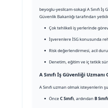
beyoglu-yesilcam-sokagi A Sınıfı İş 
Güvenlik Bakanlığı tarafından yetkile
Çok tehlikeli iş yerlerinde görev 
İşverenlere İSG konusunda rehb
Risk değerlendirmesi, acil durum
Denetim, eğitim ve iç tetkik sür
A Sınıfı İş Güvenliği Uzmanı 
A Sınıfı uzman olmak isteyenlerin şu
Önce
C Sınıfı
, ardından
B Sınıf