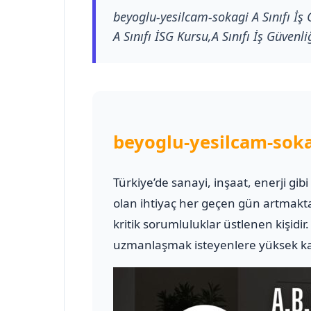
beyoglu-yesilcam-sokagi A Sınıfı İş
A Sınıfı İSG Kursu,A Sınıfı İş Güvenli
beyoglu-yesilcam-sokag
Türkiye’de sanayi, inşaat, enerji gib
olan ihtiyaç her geçen gün artmakt
kritik sorumluluklar üstlenen kişidir
uzmanlaşmak isteyenlere yüksek kali