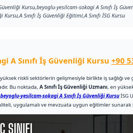
 Güvenliği Kursu,beyoglu-yesilcam-sokagi A Sınıfı İş Güve
ği Kursu,A Sınıfı İş Güvenliği Eğitimi,A Sınıfı İSG Kursu
i A Sınıfı İş Güvenliği Kursu
+90 5
i yüksek riskli sektörlerin gelişmesiyle birlikte iş sağlığı
adır. Bu noktada,
A Sınıfı İş Güvenliği Uzmanı
, en yüksek
.
beyoglu-yesilcam-sokagi A Sınıfı İş Güvenliği Kursu
İSG U
teli, uygulamalı ve mevzuata uygun eğitimler sunarak ka