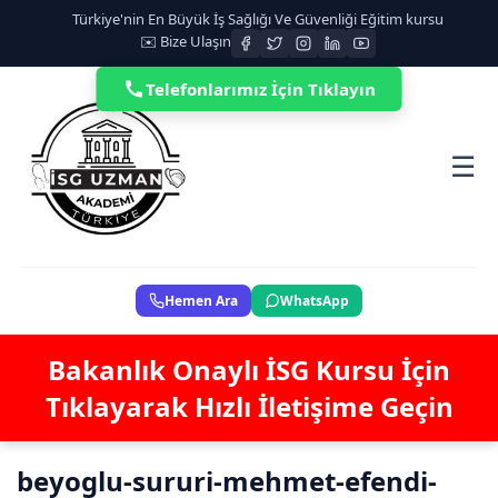
Türkiye'nin En Büyük İş Sağlığı Ve Güvenliği Eğitim kursu
✉️ Bize Ulaşın
Telefonlarımız İçin Tıklayın
☰
Hemen Ara
WhatsApp
Bakanlık Onaylı İSG Kursu İçin
Tıklayarak Hızlı İletişime Geçin
beyoglu-sururi-mehmet-efendi-