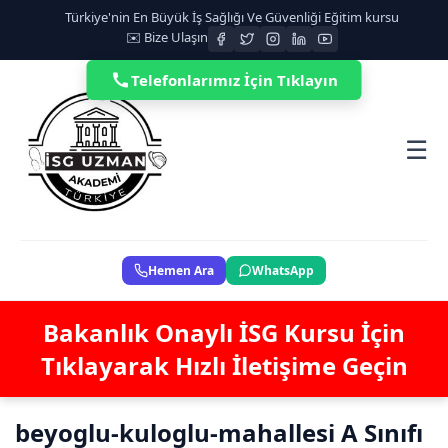
Türkiye'nin En Büyük İş Sağlığı Ve Güvenliği Eğitim kursu
✉️ Bize Ulaşın
Telefonlarımız İçin Tıklayın
☰
Hemen Ara
WhatsApp
Bakanlık Onaylı İSG Kursu İçin
Tıklayarak Hızlı İletişime Geçin
beyoglu-kuloglu-mahallesi A Sınıfı