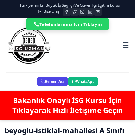
Türkiye'nin En Büyük İş Sağlığı Ve Güvenliği Eğitim kursu
✉️ Bize Ulaşın
Telefonlarımız İçin Tıklayın
☰
Hemen Ara
WhatsApp
Bakanlık Onaylı İSG Kursu İçin
Tıklayarak Hızlı İletişime Geçin
beyoglu-istiklal-mahallesi A Sınıfı