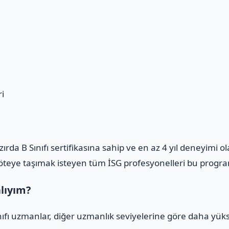
i
azırda B Sınıfı sertifikasına sahip ve en az 4 yıl deneyimi 
m öteye taşımak isteyen tüm İSG profesyonelleri bu program
alıyım?
ınıfı uzmanlar, diğer uzmanlık seviyelerine göre daha yüks