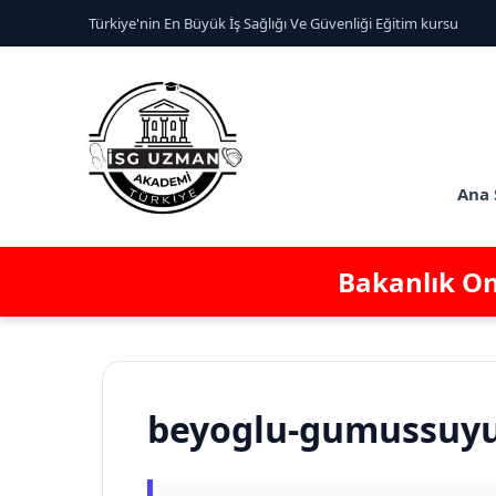
Türkiye'nin En Büyük İş Sağlığı Ve Güvenliği Eğitim kursu
Ana 
Bakanlık Ona
beyoglu-gumussuyu-c