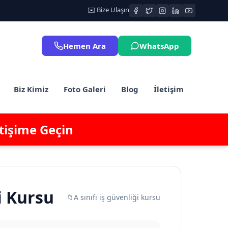
✉️ Bize Ulaşın
Hemen Ara
WhatsApp
Biz Kimiz
Foto Galeri
Blog
İletişim
etişime Geçin
i Kursu
📁
A sınıfı iş güvenliği kursu