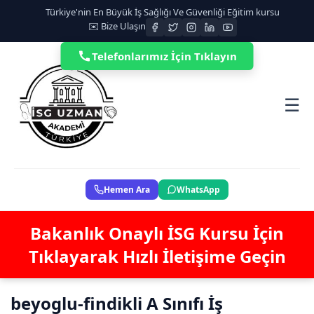
Türkiye'nin En Büyük İş Sağlığı Ve Güvenliği Eğitim kursu
✉️ Bize Ulaşın
Telefonlarımız İçin Tıklayın
☰
Hemen Ara
WhatsApp
Bakanlık Onaylı İSG Kursu İçin
Tıklayarak Hızlı İletişime Geçin
beyoglu-findikli A Sınıfı İş