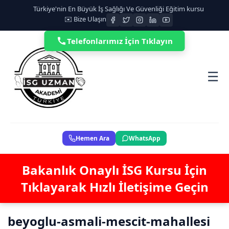
Türkiye'nin En Büyük İş Sağlığı Ve Güvenliği Eğitim kursu
✉️ Bize Ulaşın
Telefonlarımız İçin Tıklayın
☰
Hemen Ara
WhatsApp
Bakanlık Onaylı İSG Kursu İçin
Tıklayarak Hızlı İletişime Geçin
beyoglu-asmali-mescit-mahallesi