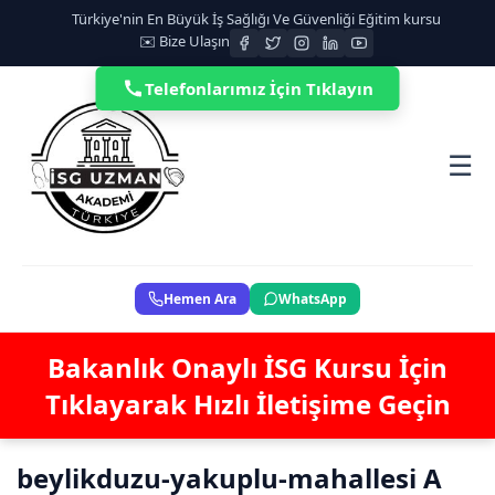
Türkiye'nin En Büyük İş Sağlığı Ve Güvenliği Eğitim kursu
✉️ Bize Ulaşın
Telefonlarımız İçin Tıklayın
☰
Hemen Ara
WhatsApp
Bakanlık Onaylı İSG Kursu İçin
Tıklayarak Hızlı İletişime Geçin
beylikduzu-yakuplu-mahallesi A