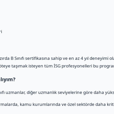
i
azırda B Sınıfı sertifikasına sahip ve en az 4 yıl deneyimi 
m öteye taşımak isteyen tüm İSG profesyonelleri bu program
alıyım?
ınıfı uzmanlar, diğer uzmanlık seviyelerine göre daha yüks
rmalarda, kamu kurumlarında ve özel sektörde daha kritik