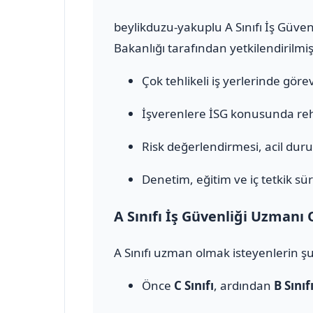
beylikduzu-yakuplu A Sınıfı İş Güven
Bakanlığı tarafından yetkilendirilmiş
Çok tehlikeli iş yerlerinde görev 
İşverenlere İSG konusunda rehb
Risk değerlendirmesi, acil durum
Denetim, eğitim ve iç tetkik sür
A Sınıfı İş Güvenliği Uzmanı 
A Sınıfı uzman olmak isteyenlerin şu
Önce
C Sınıfı
, ardından
B Sınıf