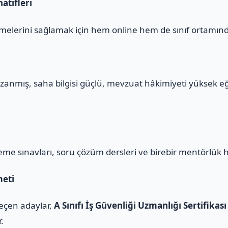
atifleri
melerini sağlamak için hem online hem de sınıf ortamınd
zanmış, saha bilgisi güçlü, mevzuat hâkimiyeti yüksek e
eme sınavları, soru çözüm dersleri ve birebir mentörlük 
meti
geçen adaylar,
A Sınıfı İş Güvenliği Uzmanlığı Sertifikası
r.