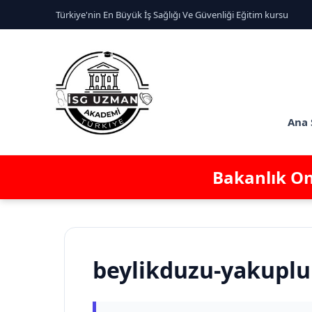
Türkiye'nin En Büyük İş Sağlığı Ve Güvenliği Eğitim kursu
Ana 
Bakanlık Ona
beylikduzu-yakuplu 