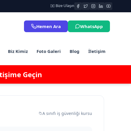
✉️ Bize Ulaşın
Hemen Ara
WhatsApp
Biz Kimiz
Foto Galeri
Blog
İletişim
etişime Geçin
📁
A sınıfı iş güvenliği kursu