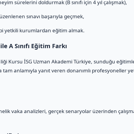
eyim sürelerini doldurmak (B sınıfı için 4 yıl çalışmak),
düzenlenen sınavı başarıyla geçmek,
i yetkili kurumlardan eğitim almak.
e A Sınıfı Eğitim Farkı
nliği Kursu İSG Uzman Akademi Türkiye, sunduğu eğitimlerl
 tam anlamıyla yanıt veren donanımlı profesyoneller yeti
yönelik vaka analizleri, gerçek senaryolar üzerinden çalış