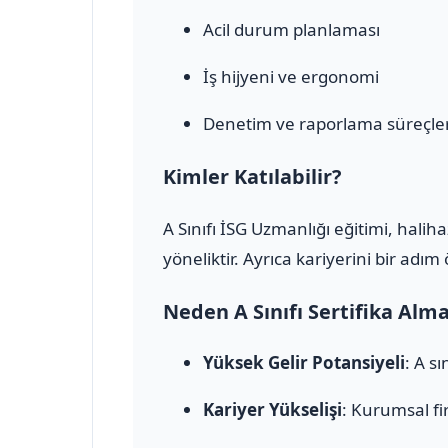
Acil durum planlaması
İş hijyeni ve ergonomi
Denetim ve raporlama süreçler
Kimler Katılabilir?
A Sınıfı İSG Uzmanlığı eğitimi, halih
yöneliktir. Ayrıca kariyerini bir adı
Neden A Sınıfı Sertifika Alm
Yüksek Gelir Potansiyeli
: A s
Kariyer Yükselişi
: Kurumsal fi