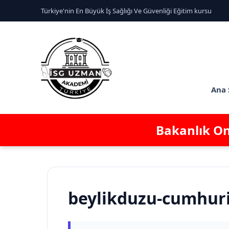
Türkiye'nin En Büyük İş Sağlığı Ve Güvenliği Eğitim kursu
Ana 
Bakanlık Ona
beylikduzu-cumhuriy