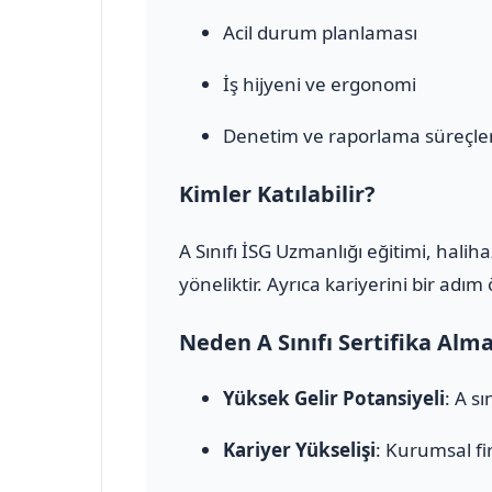
Acil durum planlaması
İş hijyeni ve ergonomi
Denetim ve raporlama süreçler
Kimler Katılabilir?
A Sınıfı İSG Uzmanlığı eğitimi, halih
yöneliktir. Ayrıca kariyerini bir adı
Neden A Sınıfı Sertifika Alm
Yüksek Gelir Potansiyeli
: A s
Kariyer Yükselişi
: Kurumsal fi