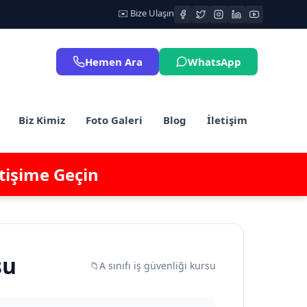
✉️ Bize Ulaşın
Hemen Ara
WhatsApp
Biz Kimiz
Foto Galeri
Blog
İletişim
etişime Geçin
su
📁
A sınıfı iş güvenliği kursu