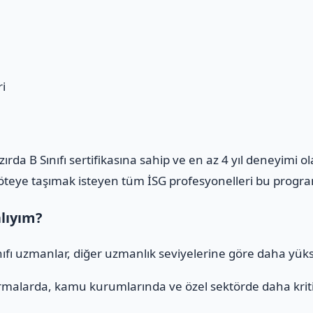
i
azırda B Sınıfı sertifikasına sahip ve en az 4 yıl deneyimi 
m öteye taşımak isteyen tüm İSG profesyonelleri bu program
alıyım?
ınıfı uzmanlar, diğer uzmanlık seviyelerine göre daha yüks
rmalarda, kamu kurumlarında ve özel sektörde daha kritik