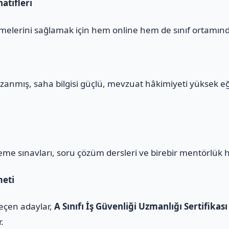
atifleri
melerini sağlamak için hem online hem de sınıf ortamınd
zanmış, saha bilgisi güçlü, mevzuat hâkimiyeti yüksek e
eme sınavları, soru çözüm dersleri ve birebir mentörlük 
meti
geçen adaylar,
A Sınıfı İş Güvenliği Uzmanlığı Sertifikası
r.