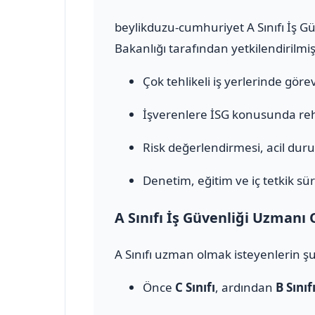
beylikduzu-cumhuriyet A Sınıfı İş Gü
Bakanlığı tarafından yetkilendirilmiş
Çok tehlikeli iş yerlerinde görev 
İşverenlere İSG konusunda rehb
Risk değerlendirmesi, acil durum
Denetim, eğitim ve iç tetkik sür
A Sınıfı İş Güvenliği Uzmanı 
A Sınıfı uzman olmak isteyenlerin şu
Önce
C Sınıfı
, ardından
B Sınıf