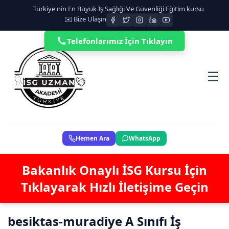
Türkiye'nin En Büyük İş Sağlığı Ve Güvenliği Eğitim kursu
✉️ Bize Ulaşın
Telefonlarımız İçin Tıklayın
☰
Hemen Ara
WhatsApp
Bakanlık Onaylı İSG Kursu İçin
Tıklayarak Hızlı İletişime Geçin
besiktas-muradiye A Sınıfı İş