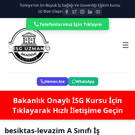
Türkiye'nin En Büyük İş Sağlığı Ve Güvenliği Eğitim kursu
✉️ Bize Ulaşın
Telefonlarımız İçin Tıklayın
☰
Hemen Ara
WhatsApp
Bakanlık Onaylı İSG Kursu İçin
Tıklayarak Hızlı İletişime Geçin
besiktas-levazim A Sınıfı İş