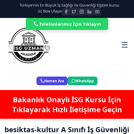
Türkiye'nin En Büyük İş Sağlığı Ve Güvenliği Eğitim kursu
✉️ Bize Ulaşın
Telefonlarımız İçin Tıklayın
☰
Hemen Ara
WhatsApp
Bakanlık Onaylı İSG Kursu İçin
Tıklayarak Hızlı İletişime Geçin
besiktas-kultur A Sınıfı İş Güvenliği