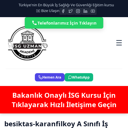
Türkiye'nin En Büyük İş Sağlığı Ve Güvenliği Eğitim kursu
✉️ Bize Ulaşın
Telefonlarımız İçin Tıklayın
☰
Hemen Ara
WhatsApp
Bakanlık Onaylı İSG Kursu İçin
Tıklayarak Hızlı İletişime Geçin
besiktas-karanfilkoy A Sınıfı İş