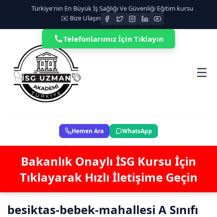
Türkiye'nin En Büyük İş Sağlığı Ve Güvenliği Eğitim kursu
✉️ Bize Ulaşın
Telefonlarımız İçin Tıklayın
☰
Hemen Ara
WhatsApp
Bakanlık Onaylı İSG Kursu İçin
Tıklayarak Hızlı İletişime Geçin
besiktas-bebek-mahallesi A Sınıfı