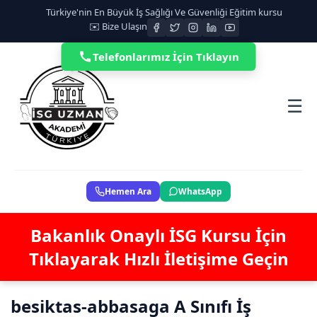
Türkiye'nin En Büyük İş Sağlığı Ve Güvenliği Eğitim kursu
✉️ Bize Ulaşın
Telefonlarımız İçin Tıklayın
☰
Hemen Ara
WhatsApp
Bakanlık Onaylı İSG Kursu İçin
Tıklayarak Hızlı İletişime Geçin
besiktas-abbasaga A Sınıfı İş