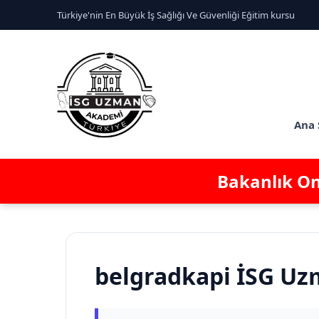
Türkiye'nin En Büyük İş Sağlığı Ve Güvenliği Eğitim kursu
Ana 
Bakanlık Ona
belgradkapi İSG Uz