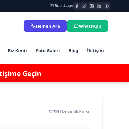
✉️ Bize Ulaşın
Hemen Ara
WhatsApp
Biz Kimiz
Foto Galeri
Blog
İletişim
etişime Geçin
📁
İSG Uzmanlık Kursu