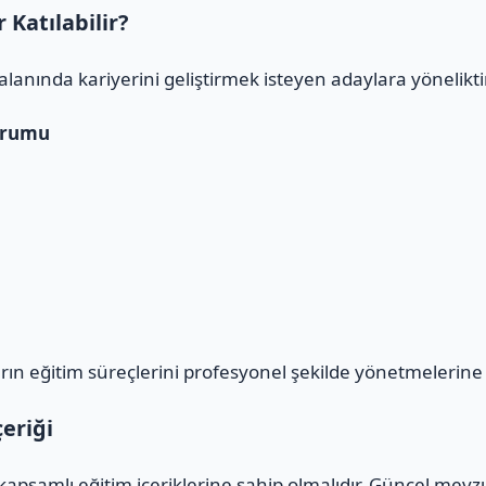
Katılabilir?
alanında kariyerini geliştirmek isteyen adaylara yöneliktir
urumu
n eğitim süreçlerini profesyonel şekilde yönetmelerine 
eriği
apsamlı eğitim içeriklerine sahip olmalıdır. Güncel mevz