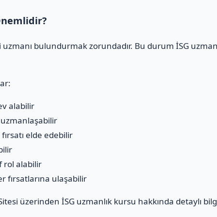
nemlidir?
iği uzmanı bulundurmak zorundadır. Bu durum İSG uzmanlı
ar:
v alabilir
a uzmanlaşabilir
ırsatı elde edebilir
ilir
rol alabilir
 fırsatlarına ulaşabilir
itesi
üzerinden İSG uzmanlık kursu hakkında detaylı bilgi