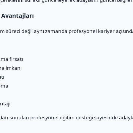
Avantajları
im süreci değil aynı zamanda profesyonel kariyer açısında
şma fırsatı
ma imkanı
tı
aşma
ntajı
an sunulan profesyonel eğitim desteği sayesinde adayl