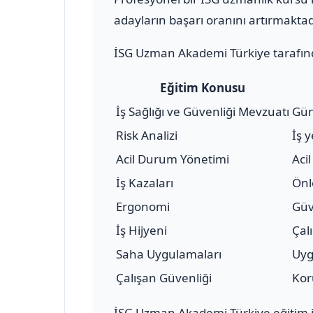
adayların başarı oranını artırmaktad
İSG Uzman Akademi Türkiye tarafınd
Eğitim Konusu
İş Sağlığı ve Güvenliği Mevzuatı
Gün
Risk Analizi
İş 
Acil Durum Yönetimi
Aci
İş Kazaları
Önl
Ergonomi
Güv
İş Hijyeni
Çal
Saha Uygulamaları
Uyg
Çalışan Güvenliği
Kor
İSG Uzman Akademi Türkiye eğitim içe