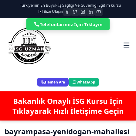
Türkiye'nin En Büyük İş Sağlığı Ve Güvenliği Eğitim kursu
✉️ Bize Ulaşın
Telefonlarımız İçin Tıklayın
☰
Hemen Ara
WhatsApp
Bakanlık Onaylı İSG Kursu İçin
Tıklayarak Hızlı İletişime Geçin
bayrampasa-yenidogan-mahallesi