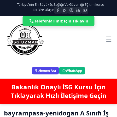
Türkiye'nin En Büyük İş Sağlığı Ve Güvenliği Eğitim kursu
✉️ Bize Ulaşın
Telefonlarımız İçin Tıklayın
☰
Hemen Ara
WhatsApp
Bakanlık Onaylı İSG Kursu İçin
Tıklayarak Hızlı İletişime Geçin
bayrampasa-yenidogan A Sınıfı İş