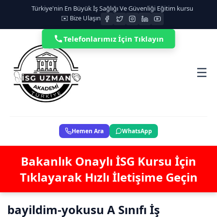
Türkiye'nin En Büyük İş Sağlığı Ve Güvenliği Eğitim kursu
✉️ Bize Ulaşın
Telefonlarımız İçin Tıklayın
☰
Hemen Ara
WhatsApp
Bakanlık Onaylı İSG Kursu İçin
Tıklayarak Hızlı İletişime Geçin
bayildim-yokusu A Sınıfı İş