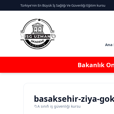
Türkiye'nin En Büyük İş Sağlığı Ve Güvenliği Eğitim kursu
Ana 
Bakanlık Ona
basaksehir-ziya-gok
📁
A sınıfı iş güvenliği kursu