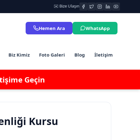
✉️ Bize Ulaşın
Hemen Ara
WhatsApp
Biz Kimiz
Foto Galeri
Blog
İletişim
etişime Geçin
enliği Kursu