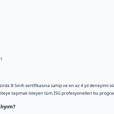
i
i
azırda B Sınıfı sertifikasına sahip ve en az 4 yıl deneyimi 
m öteye taşımak isteyen tüm İSG profesyonelleri bu program
alıyım?