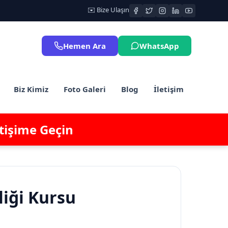
✉️ Bize Ulaşın
Hemen Ara
WhatsApp
Biz Kimiz
Foto Galeri
Blog
İletişim
etişime Geçin
liği Kursu