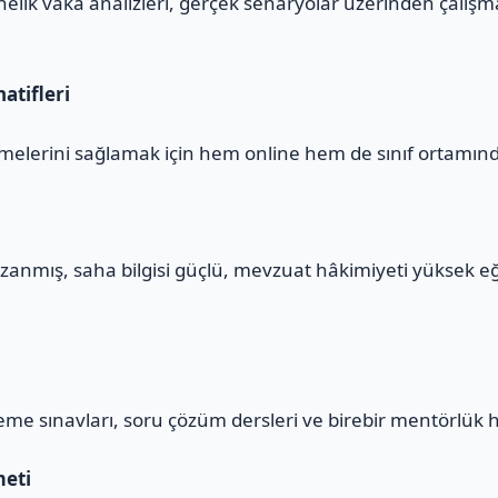
yönelik vaka analizleri, gerçek senaryolar üzerinden çalış
atifleri
melerini sağlamak için hem online hem de sınıf ortamınd
zanmış, saha bilgisi güçlü, mevzuat hâkimiyeti yüksek e
eme sınavları, soru çözüm dersleri ve birebir mentörlük 
meti