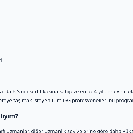
i
i
azırda B Sınıfı sertifikasına sahip ve en az 4 yıl deneyimi 
m öteye taşımak isteyen tüm İSG profesyonelleri bu program
alıyım?
ınıfı uzmanlar, diğer uzmanlık seviyelerine göre daha yüks