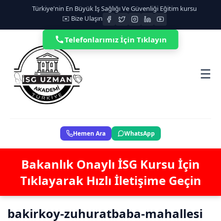
Türkiye'nin En Büyük İş Sağlığı Ve Güvenliği Eğitim kursu
✉️ Bize Ulaşın
Telefonlarımız İçin Tıklayın
☰
Hemen Ara
WhatsApp
Bakanlık Onaylı İSG Kursu İçin
Tıklayarak Hızlı İletişime Geçin
bakirkoy-zuhuratbaba-mahallesi