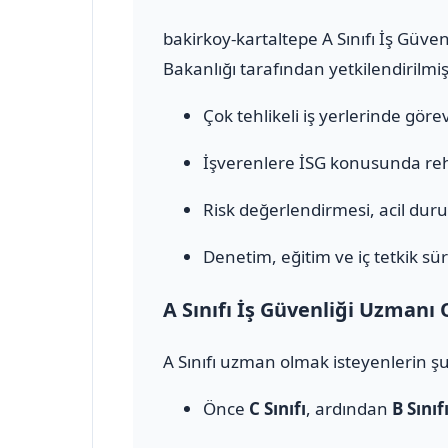
bakirkoy-kartaltepe A Sınıfı İş Güve
Bakanlığı tarafından yetkilendirilmiş
Çok tehlikeli iş yerlerinde görev 
İşverenlere İSG konusunda rehb
Risk değerlendirmesi, acil durum
Denetim, eğitim ve iç tetkik sür
A Sınıfı İş Güvenliği Uzmanı 
A Sınıfı uzman olmak isteyenlerin şu
Önce
C Sınıfı
, ardından
B Sınıf