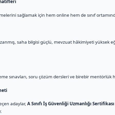
atifleri
melerini sağlamak için hem online hem de sınıf ortamınd
zanmış, saha bilgisi güçlü, mevzuat hâkimiyeti yüksek e
eme sınavları, soru çözüm dersleri ve birebir mentörlük 
meti
geçen adaylar,
A Sınıfı İş Güvenliği Uzmanlığı Sertifikası
r.