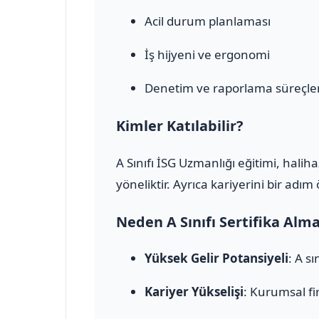
Acil durum planlaması
İş hijyeni ve ergonomi
Denetim ve raporlama süreçler
Kimler Katılabilir?
A Sınıfı İSG Uzmanlığı eğitimi, halih
yöneliktir. Ayrıca kariyerini bir adı
Neden A Sınıfı Sertifika Alm
Yüksek Gelir Potansiyeli
: A s
Kariyer Yükselişi
: Kurumsal fi