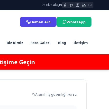
✉️ Bize Ulaşın
Hemen Ara
WhatsApp
Biz Kimiz
Foto Galeri
Blog
İletişim
etişime Geçin
📁
A sınıfı iş güvenliği kursu