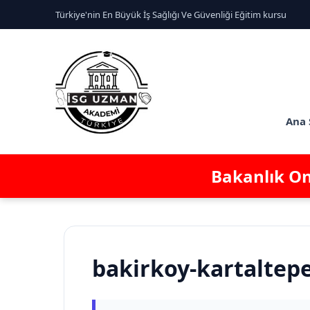
Türkiye'nin En Büyük İş Sağlığı Ve Güvenliği Eğitim kursu
Ana 
Bakanlık Ona
bakirkoy-kartaltepe 